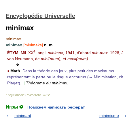
Encyclopédie Universelle
minimax
minimax
minimax
[minimaks]
n. m.
e
ÉTYM.
Mil. XX
; angl.
minimax,
1941, d'abord
min-max,
1928, J.
von Neumann, de
mini(mum),
et
maxi(mum).
❖
♦
Math.
Dans la théorie des jeux, plus petit des maximums
représentant la perte ou le risque encourus (→ Minimisation, cit.
Piaget).
||
Théorème du minimax.
Encyclopédie Universelle
.
2012
.
Игры ⚽
Поможем написать реферат
minimant
minimisme