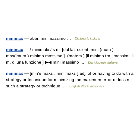
minimax
— abbr. minimassimo …
Dizionario italiano
minimax
— / minimaks/ s.m. [dal lat. scient. mini (mum )
max(imum ) minimo massimo ]. (matem.) [il minimo tra i massimi: il
m. di una funzione ] ▶◀ mini massimo …
Enciclopedia Italiana
minimax
— [min′ē maks΄, min′imaks΄] adj. of or having to do with a
strategy or technique for minimizing the maximum error or loss n.
such a strategy or technique …
English World dictionary