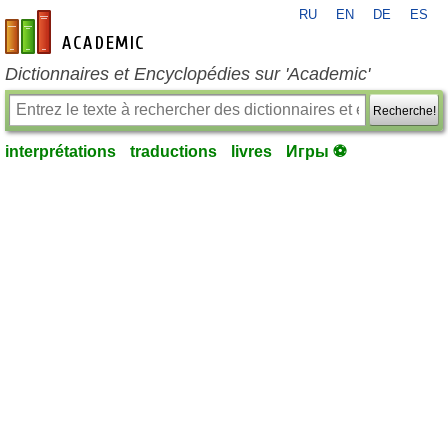
RU
EN
DE
ES
fr-academic.com
Dictionnaires et Encyclopédies sur 'Academic'
Recherche!
interprétations
traductions
livres
Игры ⚽