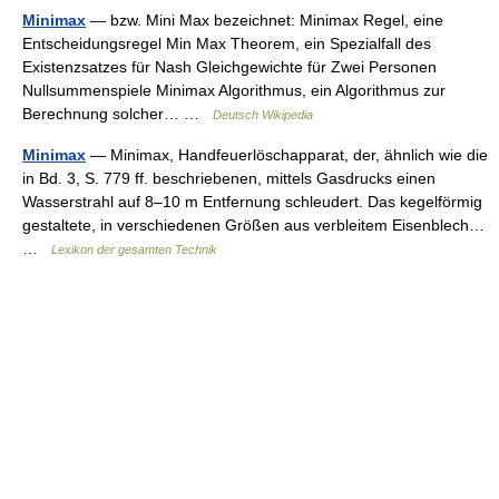
Minimax
— bzw. Mini Max bezeichnet: Minimax Regel, eine
Entscheidungsregel Min Max Theorem, ein Spezialfall des
Existenzsatzes für Nash Gleichgewichte für Zwei Personen
Nullsummenspiele Minimax Algorithmus, ein Algorithmus zur
Berechnung solcher… …
Deutsch Wikipedia
Minimax
— Minimax, Handfeuerlöschapparat, der, ähnlich wie die
in Bd. 3, S. 779 ff. beschriebenen, mittels Gasdrucks einen
Wasserstrahl auf 8–10 m Entfernung schleudert. Das kegelförmig
gestaltete, in verschiedenen Größen aus verbleitem Eisenblech…
…
Lexikon der gesamten Technik