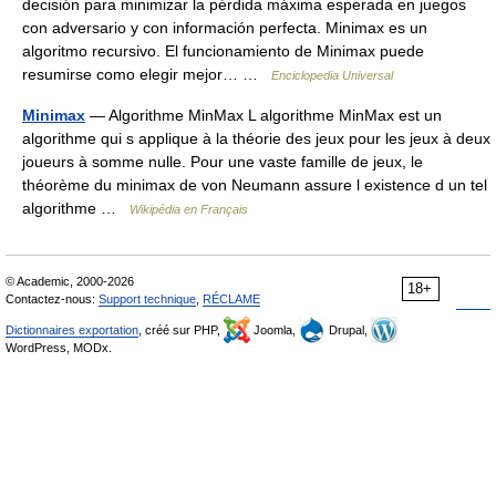
decisión para minimizar la pérdida máxima esperada en juegos
con adversario y con información perfecta. Minimax es un
algoritmo recursivo. El funcionamiento de Minimax puede
resumirse como elegir mejor… …
Enciclopedia Universal
Minimax
— Algorithme MinMax L algorithme MinMax est un
algorithme qui s applique à la théorie des jeux pour les jeux à deux
joueurs à somme nulle. Pour une vaste famille de jeux, le
théorème du minimax de von Neumann assure l existence d un tel
algorithme …
Wikipédia en Français
© Academic, 2000-2026
18+
Contactez-nous:
Support technique
,
RÉCLAME
Dictionnaires exportation
, créé sur PHP,
Joomla,
Drupal,
WordPress, MODx.